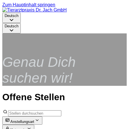
Zum Hauptinhalt springen
Deutsch
Deutsch
Genau Dich
suchen wir!
Offene Stellen
Anstellungsart